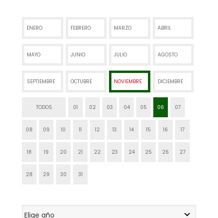
ENERO
FEBRERO
MARZO
ABRIL
MAYO
JUNIO
JULIO
AGOSTO
SEPTIEMBRE
OCTUBRE
NOVIEMBRE
DICIEMBRE
TODOS
01
02
03
04
05
06
07
08
09
10
11
12
13
14
15
16
17
18
19
20
21
22
23
24
25
26
27
28
29
30
31