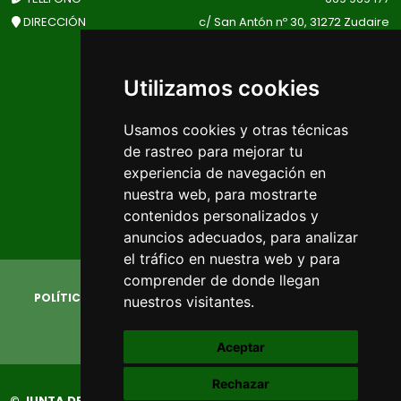
DIRECCIÓN
c/ San Antón nº 30, 31272 Zudaire
(Navarra)
Utilizamos cookies
EL TIEMPO EN EL VALLE
Usamos cookies y otras técnicas
de rastreo para mejorar tu
experiencia de navegación en
nuestra web, para mostrarte
contenidos personalizados y
anuncios adecuados, para analizar
el tráfico en nuestra web y para
comprender de donde llegan
POLÍTICA DE PRIVACIDAD
AVISO LEGAL
POLÍTICA DE COOKIES
CAMBIAR PREFERENCIAS COOKIES
nuestros visitantes.
Aceptar
Rechazar
© JUNTA DEL MONTE DE LIMITACIONES
-
www.amescoa.com
-