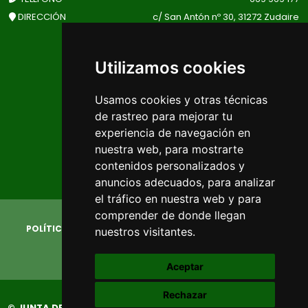
DIRECCIÓN
c/ San Antón nº 30, 31272 Zudaire
(Navarra)
Utilizamos cookies
EL TIEMPO EN EL VALLE
Usamos cookies y otras técnicas
de rastreo para mejorar tu
experiencia de navegación en
nuestra web, para mostrarte
contenidos personalizados y
anuncios adecuados, para analizar
el tráfico en nuestra web y para
comprender de donde llegan
POLÍTICA DE PRIVACIDAD
AVISO LEGAL
POLÍTICA DE COOKIES
CAMBIAR PREFERENCIAS COOKIES
nuestros visitantes.
Aceptar
Rechazar
© JUNTA DEL MONTE DE LIMITACIONES
-
www.amescoa.com
-