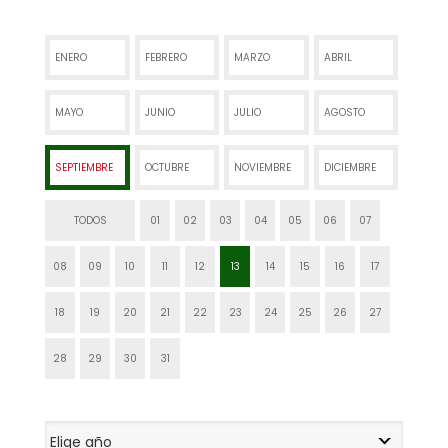
ENERO
FEBRERO
MARZO
ABRIL
MAYO
JUNIO
JULIO
AGOSTO
SEPTIEMBRE
OCTUBRE
NOVIEMBRE
DICIEMBRE
TODOS
01
02
03
04
05
06
07
08
09
10
11
12
13
14
15
16
17
18
19
20
21
22
23
24
25
26
27
28
29
30
31